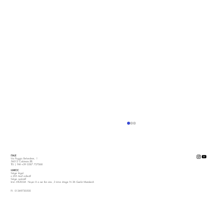
ITALIE
Via Poggio Belvedere, 1
56012 Calcinaia (PI)
TEL | FAX +39 0587 757068
MAROC
Siège légal
n.205 Assif collectif
Siège opératif
Imm ATLASSIA Noyer A a rue Ibn sina ,3 ème étage N 36 Gueliz Marrakech
P.I. 01369730500