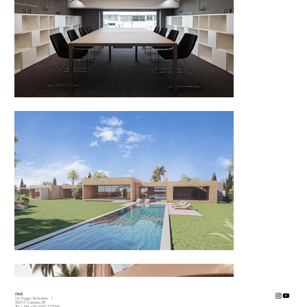
ITALIE
Via Poggio Belvedere, 1
56012 Calcinaia (PI)
TEL | FAX +39 0587 757068