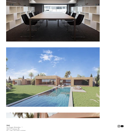
ITALIE
Via Poggio Belvedere, 1
56012 Calcinaia (PI)
TEL | FAX +39 0587 757068