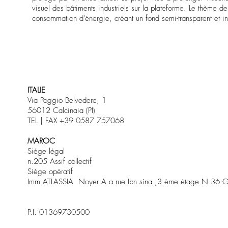
visuel des bâtiments industriels sur la plateforme. Le thème de
consommation d'énergie, créant un fond semi-transparent et 
ITALIE
Via Poggio Belvedere, 1
56012 Calcinaia (PI)
TEL | FAX +39 0587 757068
MAROC
Siège légal
n.205 Assif collectif
Siège opératif
Imm ATLASSIA Noyer A a rue Ibn sina ,3 ème étage N 36 G
P.I. 01369730500