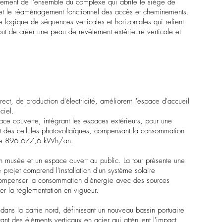
agement de l'ensemble du complexe qui abrite le siège de
me et le réaménagement fonctionnel des accès et cheminements.
 logique de séquences verticales et horizontales qui relient
but de créer une peau de revêtement extérieure verticale et
ct, de production d'électricité, améliorent l'espace d'accueil
ciel.
ace couverte, intégrant les espaces extérieurs, pour une
nt des cellules photovoltaïques, compensant la consommation
le de 896 677,6 kWh/an.
, un musée et un espace ouvert au public. La tour présente une
 projet comprend l'installation d'un système solaire
 compenser la consommation d'énergie avec des sources
ter la réglementation en vigueur.
dans la partie nord, définissant un nouveau bassin portuaire
ant des éléments verticaux en acier qui atténuent l'impact