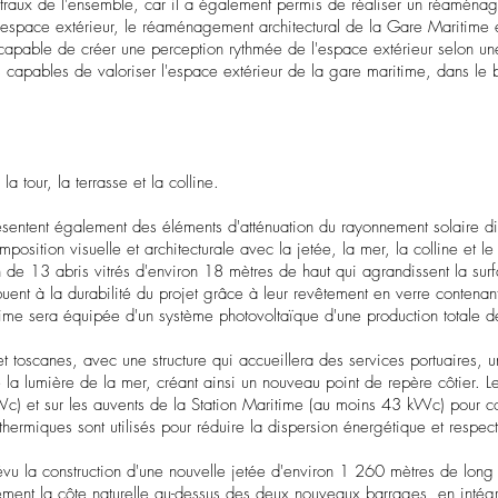
entraux de l'ensemble, car il a également permis de réaliser un réamén
 de l'espace extérieur, le réaménagement architectural de la Gare Mariti
 capable de créer une perception rythmée de l'espace extérieur selon une
s capables de valoriser l'espace extérieur de la gare maritime, dans le 
a tour, la terrasse et la colline.
sentent également des éléments d'atténuation du rayonnement solaire dire
osition visuelle et architecturale avec la jetée, la mer, la colline et le 
de 13 abris vitrés d'environ 18 mètres de haut qui agrandissent la surf
uent à la durabilité du projet grâce à leur revêtement en verre contena
aritime sera équipée d'un système photovoltaïque d'une production tota
 guet toscanes, avec une structure qui accueillera des services portuaires
 la lumière de la mer, créant ainsi un nouveau point de repère côtier. Le
kWc) et sur les auvents de la Station Maritime (au moins 43 kWc) pour
hermiques sont utilisés pour réduire la dispersion énergétique et respec
évu la construction d'une nouvelle jetée d'environ 1 260 mètres de long 
lement la côte naturelle au-dessus des deux nouveaux barrages, en intégr