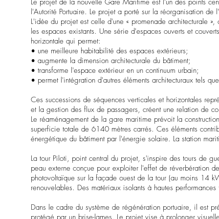
Le projet de la nouvelle Gare Maritime est l'un des points c
l'Autorité Portuaire. Le projet a porté sur la réorganisation
L'idée du projet est celle d'une « promenade architecturale »,
les espaces existants. Une série d'espaces ouverts et couvert
horizontale qui permet:
• une meilleure habitabilité des espaces extérieurs;
• augmente la dimension architecturale du bâtiment;
• transforme l'espace extérieur en un continuum urbain;
• permet l'intégration d'autres éléments architecturaux tels que l
Ces successions de séquences verticales et horizontales repré
et la gestion des flux de passagers, créent une relation de comp
Le réaménagement de la gare maritime prévoit la construction 
superficie totale de 6140 mètres carrés. Ces éléments contrib
énergétique du bâtiment par l'énergie solaire. La station m
La tour Piloti, point central du projet, s'inspire des tours de
peau externe conçue pour exploiter l'effet de réverbération de
photovoltaïque sur la façade ouest de la tour (au moins 14 
renouvelables. Des matériaux isolants à hautes performances t
Dans le cadre du système de régénération portuaire, il est pr
protégé par un brise-lames. Le projet vise à prolonger visuel