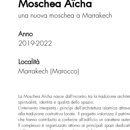
Moschea Aïcha
una nuova moschea a Marrakech
Anno
2019-2022
Località
Marrakech (Marocco)
La Moschea Aïcha nasce dall'incontro tra la tradizione archit
spiritualità, identità e qualità dello spazio.
L'intervento interpreta i principi dell'architettura islamica att
alla tradizione costruttiva locale. Il progetto valorizza il pa
che hanno contribuito a conferire all'edificio un carattere aut
Il complesso è organizzato attorno ai principali spazi dedicat