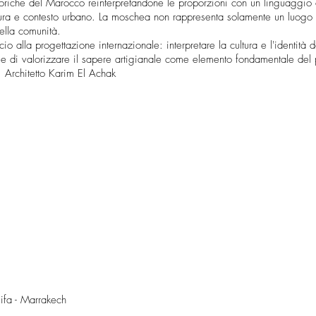
 storiche del Marocco reinterpretandone le proporzioni con un linguaggi
ettura e contesto urbano. La moschea non rappresenta solamente un luogo 
della comunità.
alla progettazione internazionale: interpretare la cultura e l'identità d
e e di valorizzare il sapere artigianale come elemento fondamentale del
l. Architetto Karim El Achak
fa - Marrakech