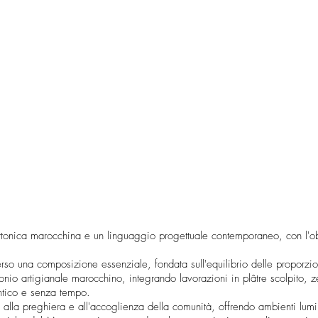
ettonica marocchina e un linguaggio progettuale contemporaneo, con l'ob
raverso una composizione essenziale, fondata sull'equilibrio delle proporzion
trimonio artigianale marocchino, integrando lavorazioni in plâtre scolpito
entico e senza tempo.
i alla preghiera e all'accoglienza della comunità, offrendo ambienti lumin