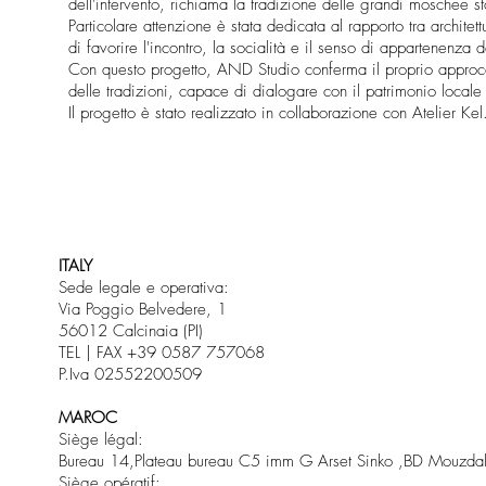
dell'intervento, richiama la tradizione delle grandi moschee
Particolare attenzione è stata dedicata al rapporto tra archit
di favorire l'incontro, la socialità e il senso di appartenenza 
Con questo progetto, AND Studio conferma il proprio approccio 
delle tradizioni, capace di dialogare con il patrimonio local
Il progetto è stato realizzato in collaborazione con Atelier Ke
ITALY
Sede legale e operativa:
Via Poggio Belvedere, 1
56012 Calcinaia (PI)
TEL | FAX +39 0587 757068
P.Iva 02552200509
MAROC
Siège légal:
Bureau 14,Plateau bureau C5 imm G Arset Sinko ,BD Mouzdali
Siège opératif: