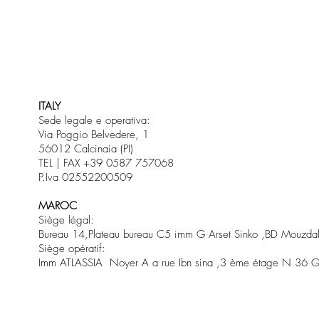
ITALY
Sede legale e operativa:
Via Poggio Belvedere, 1
56012 Calcinaia (PI)
TEL | FAX +39 0587 757068
P.Iva 02552200509
MAROC
Siège légal:
Bureau 14,Plateau bureau C5 imm G Arset Sinko ,BD Mouzdali
Siège opératif:
Imm ATLASSIA Noyer A a rue Ibn sina ,3 ème étage N 36 G