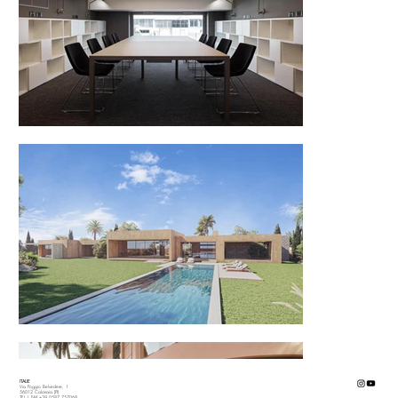
ITALIE
Via Poggio Belvedere, 1
56012 Calcinaia (PI)
TEL | FAX +39 0587 757068