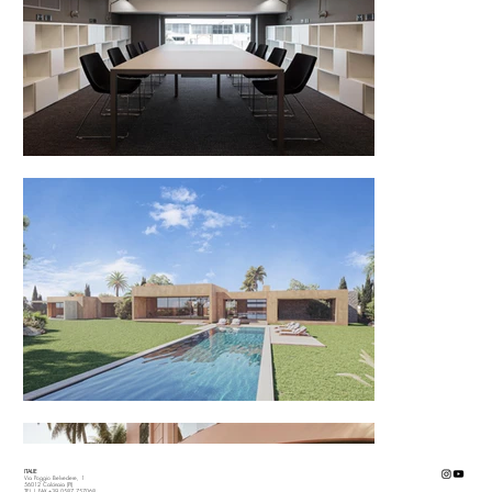
ITALIE
Via Poggio Belvedere, 1
56012 Calcinaia (PI)
TEL | FAX +39 0587 757068