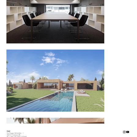
ITALIE
Via Poggio Belvedere, 1
56012 Calcinaia (PI)
TEL | FAX +39 0587 757068