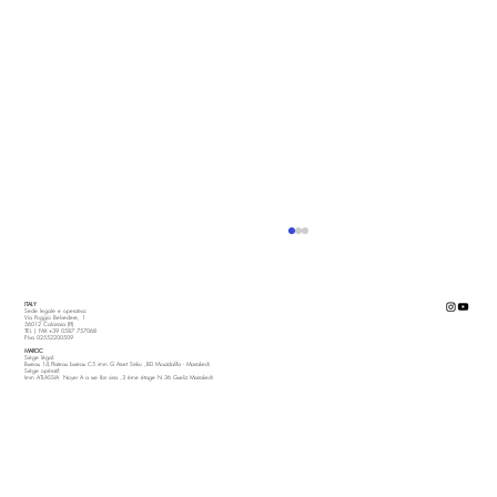
ITALY
Sede legale e operativa:
Via Poggio Belvedere, 1
56012 Calcinaia (PI)
TEL | FAX +39 0587 757068
P.Iva 02552200509
MAROC
Siège légal:
Bureau 14,Plateau bureau C5 imm G Arset Sinko ,BD Mouzdalifa - Marrakech
Siège opératif:
Imm ATLASSIA Noyer A a rue Ibn sina ,3 ème étage N 36 Gueliz Marrakech
Novicrom: il nuovo Parco tecnologico a