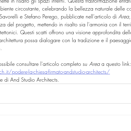
ette in risalto gli spazi interni. Questa trasformazione enfat
'ambiente circostante, celebrando la bellezza naturale delle c
 Savorelli e Stefano Perego, pubblicate nell'articolo di 
Area
a del progetto, mettendo in risalto sia l'armonia con il terri
itettonici. Questi scatti offrono una visione approfondita del
rchitettura possa dialogare con la tradizione e il paesagg
.
ssibile consultare l'articolo completo su 
Area
 a questo link
.it/podere-la-chiesa-firmato-andstudio-architects/
iale di And Studio Architects.