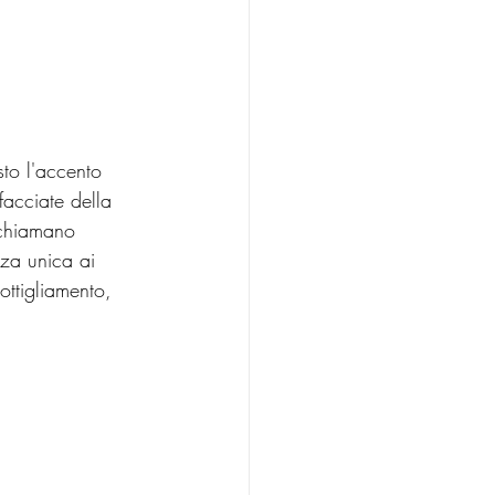
sto l'accento 
facciate della 
ichiamano 
nza unica ai 
ottigliamento, 