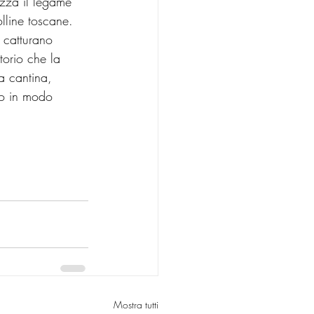
izza il legame 
olline toscane.
, catturano 
torio che la 
la cantina, 
io in modo 
:
Mostra tutti