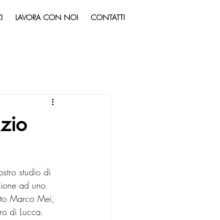
I
LAVORA CON NOI
CONTATTI
zio
stro studio di 
sione ad uno 
etto Marco Mei, 
tro di Lucca.