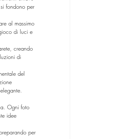
 si fondono per 
ioco di luci e 
luzioni di 
zione 
 elegante.
ca. Ogni foto 
te idee 
o preparando per 