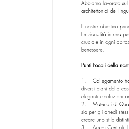
Abbiamo lavorato sul 
architettonici del lin
Il nostro obiettivo pri
funzionalità in una p
cruciale in ogni abita
benessere.
Punti Focali della nost
1.	Collegamento tra Piani: Abbiamo dedicato particolare attenzione al collegamento tra i 
diversi piani della ca
eleganti e soluzioni 
2.	Materiali di Qualità: Abbiamo esplorato con cura i materiali, sia per le pareti e i pavimenti, 
sia per gli arredi stess
creare uno stile distin
3.	Arredi Centrali: Il divano, il coffee table e gli elementi tessili sono diventati elementi chiave 