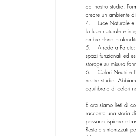
del nostro studio. For
creare un ambiente di 
4.	Luce Naturale e Artificiale: Abbiamo giocato con la luce, cercando di sfruttare al massimo 
la luce naturale e int
ombre dona profondità
5.	Arredo a Parete: Abbiamo sperimentato con diverse soluzioni di arredo a parete, creando 
spazi funzionali ed est
storage su misura fan
6.	Colori Neutri e Punti di Colore: La scelta dei colori è stata una parte fondamentale del 
nostro studio. Abbiam
equilibrata di colori 
E ora siamo lieti di c
racconta una storia di
possano ispirare e tras
Restate sintonizzati p